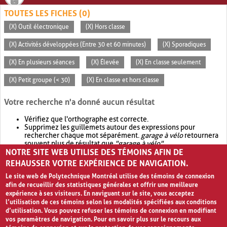
TOUTES LES FICHES (0)
(X) Outil électronique
(X) Hors classe
(X) Activités développées (Entre 30 et 60 minutes)
(X) Sporadiques
(X) En plusieurs séances
(X) Élevée
(X) En classe seulement
(X) Petit groupe (< 30)
(X) En classe et hors classe
Votre recherche n'a donné aucun résultat
Vérifiez que l'orthographe est correcte.
Supprimez les guillemets autour des expressions pour
rechercher chaque mot séparément.
garage à vélo
retournera
souvent plus de résultat que
"garage à vélo"
.
NOTRE SITE WEB UTILISE DES TÉMOINS AFIN DE
Envisagez d'élargir votre recherche avec
OR
.
garage OR vélo
retournera souvent plus de résultat que
garage à vélo
.
REHAUSSER VOTRE EXPÉRIENCE DE NAVIGATION.
Le site web de Polytechnique Montréal utilise des témoins de connexion
afin de recueillir des statistiques générales et offrir une meilleure
expérience à ses visiteurs. En naviguant sur le site, vous acceptez
l’utilisation de ces témoins selon les modalités spécifiées aux conditions
d’utilisation. Vous pouvez refuser les témoins de connexion en modifiant
vos paramètres de navigation. Pour en savoir plus sur le recours aux