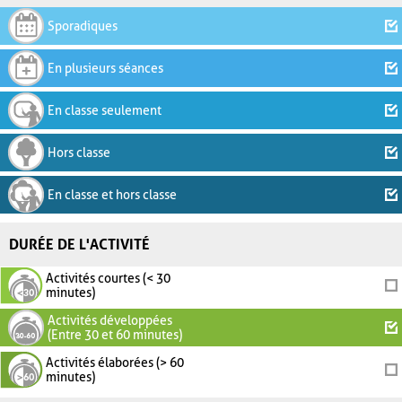
Sporadiques
En plusieurs séances
En classe seulement
Hors classe
En classe et hors classe
DURÉE DE L'ACTIVITÉ
Activités courtes (< 30
minutes)
Activités développées
(Entre 30 et 60 minutes)
Activités élaborées (> 60
minutes)