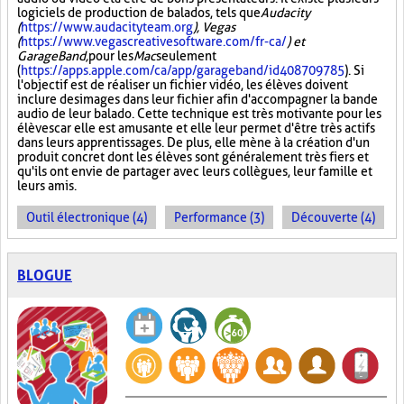
logiciels de production de balados, tels que
Audacity
(
https://www.audacityteam.org
), Vegas
(
https://www.vegascreativesoftware.com/fr-ca/
) et
GarageBand,
pour les
Mac
seulement
(
https://apps.apple.com/ca/app/garageband/id408709785
). Si
l'objectif est de réaliser un fichier vidéo, les élèves doivent
inclure des images dans leur fichier afin d'accompagner la bande
audio de leur balado. Cette technique est très motivante pour les
élèves car elle est amusante et elle leur permet d'être très actifs
dans leurs apprentissages. De plus, elle mène à la création d'un
produit concret dont les élèves sont généralement très fiers et
qu'ils ont envie de partager avec leurs collègues, leur famille et
leurs amis.
Outil électronique (4)
Performance (3)
Découverte (4)
BLOGUE