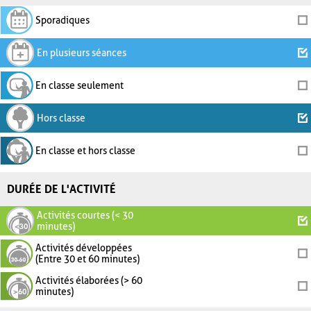
Sporadiques
En plusieurs séances
En classe seulement
Hors classe
En classe et hors classe
DURÉE DE L'ACTIVITÉ
Activités courtes (< 30
minutes)
Activités développées
(Entre 30 et 60 minutes)
Activités élaborées (> 60
minutes)