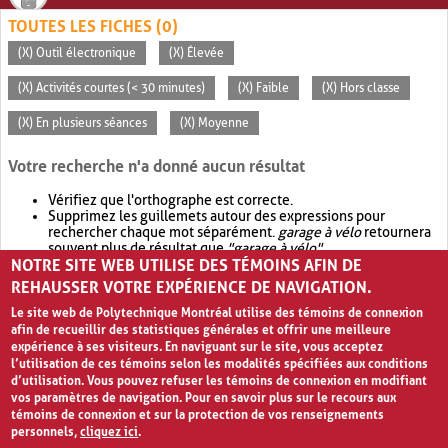
TOUTES LES FICHES (0)
(X) Outil électronique
(X) Élevée
(X) Activités courtes (< 30 minutes)
(X) Faible
(X) Hors classe
(X) En plusieurs séances
(X) Moyenne
Votre recherche n'a donné aucun résultat
Vérifiez que l'orthographe est correcte.
Supprimez les guillemets autour des expressions pour
rechercher chaque mot séparément.
garage à vélo
retournera
souvent plus de résultat que
"garage à vélo"
.
NOTRE SITE WEB UTILISE DES TÉMOINS AFIN DE
Envisagez d'élargir votre recherche avec
OR
.
garage OR vélo
retournera souvent plus de résultat que
garage à vélo
.
REHAUSSER VOTRE EXPÉRIENCE DE NAVIGATION.
Le site web de Polytechnique Montréal utilise des témoins de connexion
afin de recueillir des statistiques générales et offrir une meilleure
expérience à ses visiteurs. En naviguant sur le site, vous acceptez
l’utilisation de ces témoins selon les modalités spécifiées aux conditions
d’utilisation. Vous pouvez refuser les témoins de connexion en modifiant
vos paramètres de navigation. Pour en savoir plus sur le recours aux
témoins de connexion et sur la protection de vos renseignements
personnels,
cliquez ici
.
Avis de confidentialité et conditions d’utilisation