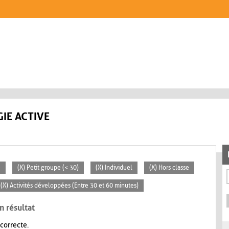
IE ACTIVE
e
(X) Petit groupe (< 30)
(X) Individuel
(X) Hors classe
(X) Activités développées (Entre 30 et 60 minutes)
n résultat
 correcte.