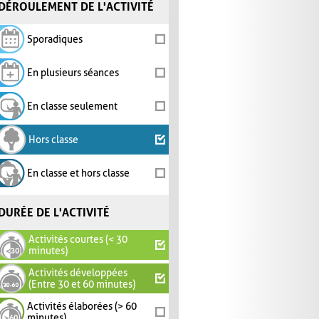
DÉROULEMENT DE L'ACTIVITÉ
Sporadiques
En plusieurs séances
En classe seulement
Hors classe
En classe et hors classe
DURÉE DE L'ACTIVITÉ
Activités courtes (< 30
minutes)
Activités développées
(Entre 30 et 60 minutes)
Activités élaborées (> 60
minutes)