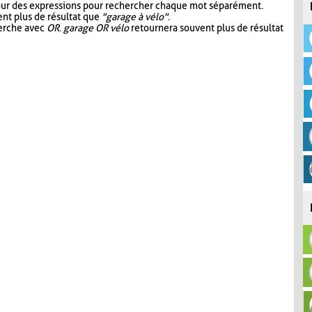
our des expressions pour rechercher chaque mot séparément.
nt plus de résultat que
"garage à vélo"
.
herche avec
OR
.
garage OR vélo
retournera souvent plus de résultat