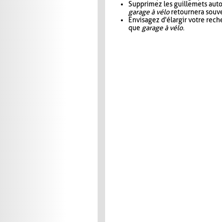
Supprimez les guillemets aut
garage à vélo
retournera souve
Envisagez d'élargir votre rec
que
garage à vélo
.