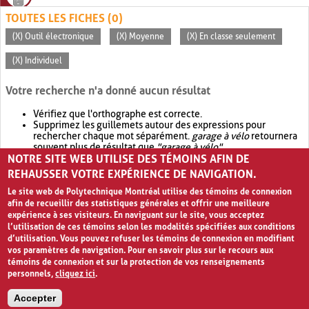
TOUTES LES FICHES (0)
(X) Outil électronique
(X) Moyenne
(X) En classe seulement
(X) Individuel
Votre recherche n'a donné aucun résultat
Vérifiez que l'orthographe est correcte.
Supprimez les guillemets autour des expressions pour
rechercher chaque mot séparément.
garage à vélo
retournera
souvent plus de résultat que
"garage à vélo"
.
NOTRE SITE WEB UTILISE DES TÉMOINS AFIN DE
Envisagez d'élargir votre recherche avec
OR
.
garage OR vélo
retournera souvent plus de résultat que
garage à vélo
.
REHAUSSER VOTRE EXPÉRIENCE DE NAVIGATION.
Le site web de Polytechnique Montréal utilise des témoins de connexion
afin de recueillir des statistiques générales et offrir une meilleure
expérience à ses visiteurs. En naviguant sur le site, vous acceptez
l’utilisation de ces témoins selon les modalités spécifiées aux conditions
d’utilisation. Vous pouvez refuser les témoins de connexion en modifiant
vos paramètres de navigation. Pour en savoir plus sur le recours aux
témoins de connexion et sur la protection de vos renseignements
personnels,
cliquez ici
.
Avis de confidentialité et conditions d’utilisation
Accepter