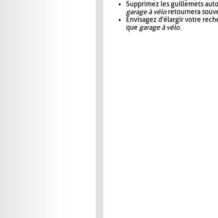
Supprimez les guillemets aut
garage à vélo
retournera souve
Envisagez d'élargir votre rec
que
garage à vélo
.