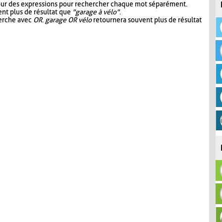
our des expressions pour rechercher chaque mot séparément.
nt plus de résultat que
"garage à vélo"
.
herche avec
OR
.
garage OR vélo
retournera souvent plus de résultat