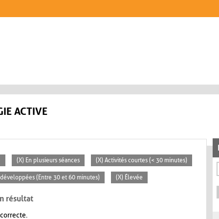
IE ACTIVE
e
(X) En plusieurs séances
(X) Activités courtes (< 30 minutes)
s développées (Entre 30 et 60 minutes)
(X) Élevée
n résultat
 correcte.