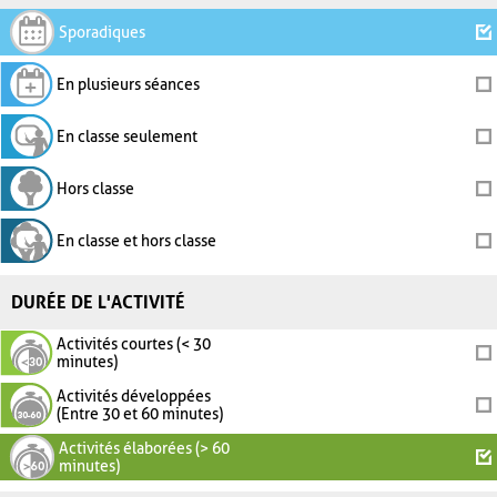
Sporadiques
En plusieurs séances
En classe seulement
Hors classe
En classe et hors classe
DURÉE DE L'ACTIVITÉ
Activités courtes (< 30
minutes)
Activités développées
(Entre 30 et 60 minutes)
Activités élaborées (> 60
minutes)