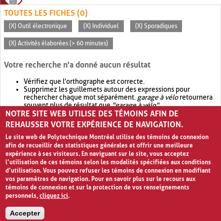
TOUTES LES FICHES (0)
(X) Outil électronique
(X) Individuel
(X) Sporadiques
(X) Activités élaborées (> 60 minutes)
Votre recherche n'a donné aucun résultat
Vérifiez que l'orthographe est correcte.
Supprimez les guillemets autour des expressions pour
rechercher chaque mot séparément.
garage à vélo
retournera
souvent plus de résultat que
"garage à vélo"
.
NOTRE SITE WEB UTILISE DES TÉMOINS AFIN DE
Envisagez d'élargir votre recherche avec
OR
.
garage OR vélo
retournera souvent plus de résultat que
garage à vélo
.
REHAUSSER VOTRE EXPÉRIENCE DE NAVIGATION.
Le site web de Polytechnique Montréal utilise des témoins de connexion
afin de recueillir des statistiques générales et offrir une meilleure
expérience à ses visiteurs. En naviguant sur le site, vous acceptez
l’utilisation de ces témoins selon les modalités spécifiées aux conditions
d’utilisation. Vous pouvez refuser les témoins de connexion en modifiant
vos paramètres de navigation. Pour en savoir plus sur le recours aux
témoins de connexion et sur la protection de vos renseignements
personnels,
cliquez ici
.
Avis de confidentialité et conditions d’utilisation
Accepter