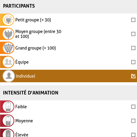
PARTICIPANTS
Petit groupe (< 30)
Moyen groupe (entre 30
et 100)
Grand groupe (> 100)
Équipe
Individuel
INTENSITÉ D'ANIMATION
Faible
Moyenne
Élevée