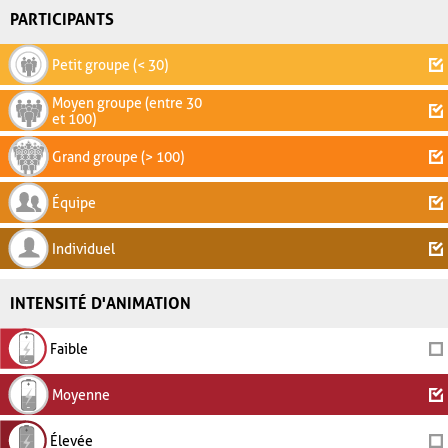
PARTICIPANTS
Petit groupe (< 30)
Moyen groupe (entre 30
et 100)
Grand groupe (> 100)
Équipe
Individuel
INTENSITÉ D'ANIMATION
Faible
Moyenne
Élevée