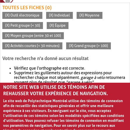
TOUTES LES FICHES (0)
(X) Outil électronique
(X) Individuel
(X) Moyenne
(X) Petit groupe (< 30)
(X) Équipe
(X) Moyen groupe (entre 30 et 100)
(X) Activités courtes (< 30 minutes)
(X) Grand groupe (> 100)
Votre recherche n'a donné aucun résultat
Vérifiez que l'orthographe est correcte.
Supprimez les guillemets autour des expressions pour
rechercher chaque mot séparément.
garage à vélo
retournera
souvent plus de résultat que
"garage à vélo"
.
NOTRE SITE WEB UTILISE DES TÉMOINS AFIN DE
Envisagez d'élargir votre recherche avec
OR
.
garage OR vélo
retournera souvent plus de résultat que
garage à vélo
.
REHAUSSER VOTRE EXPÉRIENCE DE NAVIGATION.
Le site web de Polytechnique Montréal utilise des témoins de connexion
afin de recueillir des statistiques générales et offrir une meilleure
expérience à ses visiteurs. En naviguant sur le site, vous acceptez
l’utilisation de ces témoins selon les modalités spécifiées aux conditions
d’utilisation. Vous pouvez refuser les témoins de connexion en modifiant
vos paramètres de navigation. Pour en savoir plus sur le recours aux