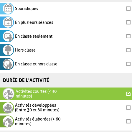
Sporadiques
En plusieurs séances
En classe seulement
Hors classe
En classe et hors classe
DURÉE DE L'ACTIVITÉ
Activités courtes (< 30
minutes)
Activités développées
(Entre 30 et 60 minutes)
Activités élaborées (> 60
minutes)