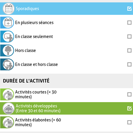
Sporadiques
En plusieurs séances
En classe seulement
Hors classe
En classe et hors classe
DURÉE DE L'ACTIVITÉ
Activités courtes (< 30
minutes)
Activités développées
(Entre 30 et 60 minutes)
Activités élaborées (> 60
minutes)