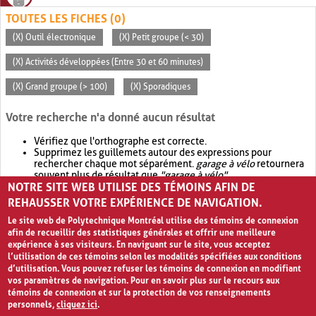
TOUTES LES FICHES (0)
(X) Outil électronique
(X) Petit groupe (< 30)
(X) Activités développées (Entre 30 et 60 minutes)
(X) Grand groupe (> 100)
(X) Sporadiques
Votre recherche n'a donné aucun résultat
Vérifiez que l'orthographe est correcte.
Supprimez les guillemets autour des expressions pour
rechercher chaque mot séparément.
garage à vélo
retournera
souvent plus de résultat que
"garage à vélo"
.
NOTRE SITE WEB UTILISE DES TÉMOINS AFIN DE
Envisagez d'élargir votre recherche avec
OR
.
garage OR vélo
retournera souvent plus de résultat que
garage à vélo
.
REHAUSSER VOTRE EXPÉRIENCE DE NAVIGATION.
Le site web de Polytechnique Montréal utilise des témoins de connexion
afin de recueillir des statistiques générales et offrir une meilleure
expérience à ses visiteurs. En naviguant sur le site, vous acceptez
l’utilisation de ces témoins selon les modalités spécifiées aux conditions
d’utilisation. Vous pouvez refuser les témoins de connexion en modifiant
vos paramètres de navigation. Pour en savoir plus sur le recours aux
témoins de connexion et sur la protection de vos renseignements
personnels,
cliquez ici
.
Avis de confidentialité et conditions d’utilisation