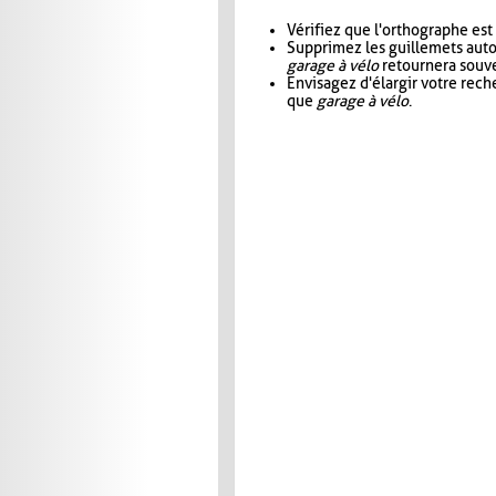
Vérifiez que l'orthographe est
Supprimez les guillemets aut
garage à vélo
retournera souve
Envisagez d'élargir votre rec
que
garage à vélo
.