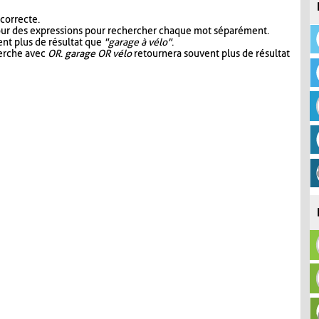
 correcte.
our des expressions pour rechercher chaque mot séparément.
nt plus de résultat que
"garage à vélo"
.
herche avec
OR
.
garage OR vélo
retournera souvent plus de résultat