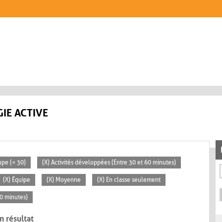
IE ACTIVE
upe (< 30)
(X) Activités développées (Entre 30 et 60 minutes)
(X) Équipe
(X) Moyenne
(X) En classe seulement
30 minutes)
n résultat