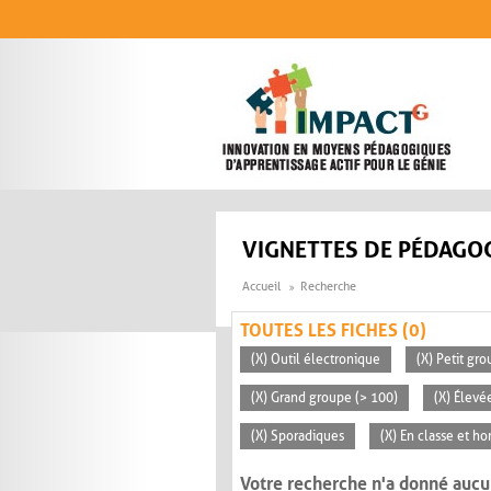
Aller au contenu principal
VIGNETTES DE PÉDAGOG
Accueil
Recherche
TOUTES LES FICHES (0)
(X) Outil électronique
(X) Petit gro
(X) Grand groupe (> 100)
(X) Élevé
(X) Sporadiques
(X) En classe et ho
Votre recherche n'a donné aucu