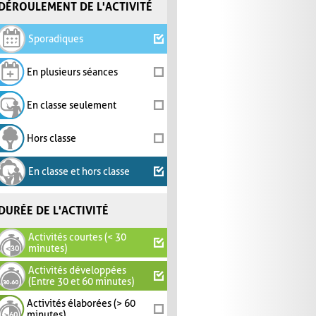
DÉROULEMENT DE L'ACTIVITÉ
Sporadiques
En plusieurs séances
En classe seulement
Hors classe
En classe et hors classe
DURÉE DE L'ACTIVITÉ
Activités courtes (< 30
minutes)
Activités développées
(Entre 30 et 60 minutes)
Activités élaborées (> 60
minutes)