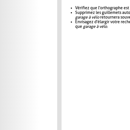
Vérifiez que l'orthographe est
Supprimez les guillemets aut
garage à vélo
retournera souve
Envisagez d'élargir votre rec
que
garage à vélo
.