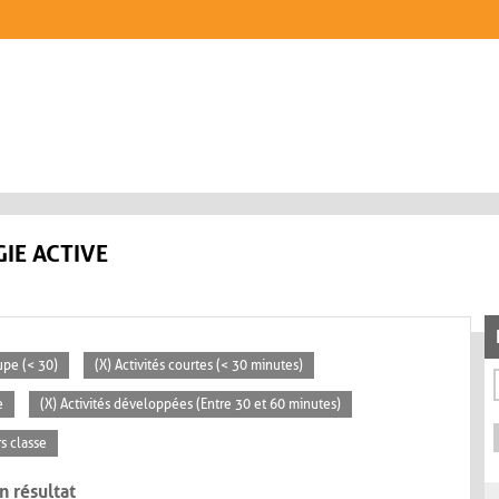
IE ACTIVE
upe (< 30)
(X) Activités courtes (< 30 minutes)
e
(X) Activités développées (Entre 30 et 60 minutes)
rs classe
n résultat