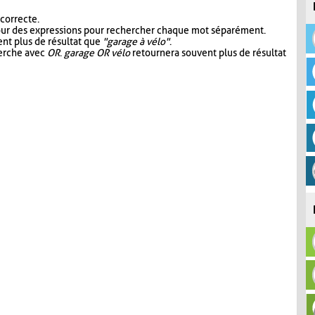
 correcte.
our des expressions pour rechercher chaque mot séparément.
nt plus de résultat que
"garage à vélo"
.
herche avec
OR
.
garage OR vélo
retournera souvent plus de résultat