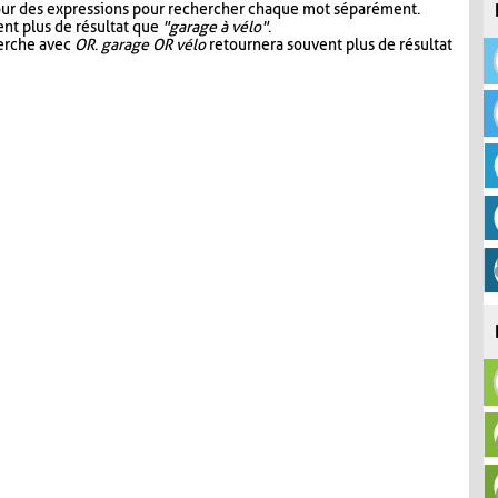
our des expressions pour rechercher chaque mot séparément.
nt plus de résultat que
"garage à vélo"
.
herche avec
OR
.
garage OR vélo
retournera souvent plus de résultat