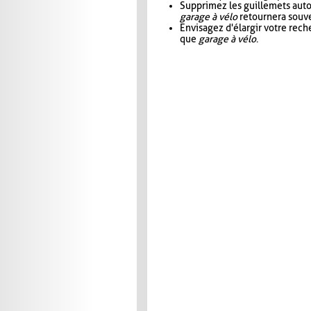
Supprimez les guillemets aut
garage à vélo
retournera souve
Envisagez d'élargir votre rec
que
garage à vélo
.