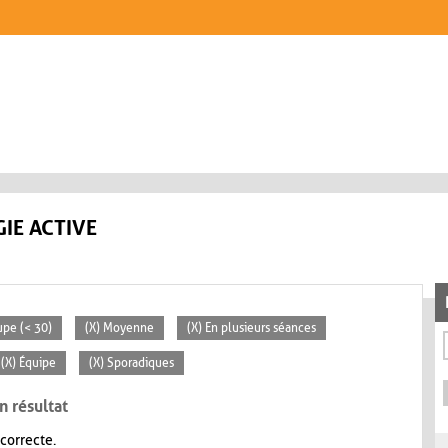
IE ACTIVE
upe (< 30)
(X) Moyenne
(X) En plusieurs séances
(X) Équipe
(X) Sporadiques
n résultat
 correcte.