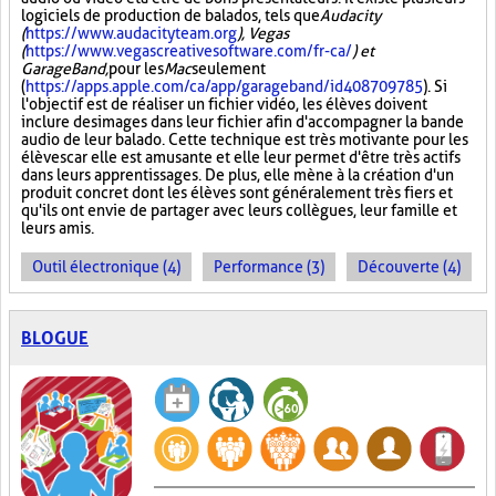
logiciels de production de balados, tels que
Audacity
(
https://www.audacityteam.org
), Vegas
(
https://www.vegascreativesoftware.com/fr-ca/
) et
GarageBand,
pour les
Mac
seulement
(
https://apps.apple.com/ca/app/garageband/id408709785
). Si
l'objectif est de réaliser un fichier vidéo, les élèves doivent
inclure des images dans leur fichier afin d'accompagner la bande
audio de leur balado. Cette technique est très motivante pour les
élèves car elle est amusante et elle leur permet d'être très actifs
dans leurs apprentissages. De plus, elle mène à la création d'un
produit concret dont les élèves sont généralement très fiers et
qu'ils ont envie de partager avec leurs collègues, leur famille et
leurs amis.
Outil électronique (4)
Performance (3)
Découverte (4)
BLOGUE