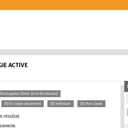
IE ACTIVE
s développées (Entre 30 et 60 minutes)
(X) En classe seulement
(X) Individuel
(X) Hors classe
n résultat
 correcte.