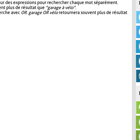
our des expressions pour rechercher chaque mot séparément.
nt plus de résultat que
"garage à vélo"
.
herche avec
OR
.
garage OR vélo
retournera souvent plus de résultat