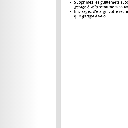
Supprimez les guillemets aut
garage à vélo
retournera souve
Envisagez d'élargir votre rec
que
garage à vélo
.