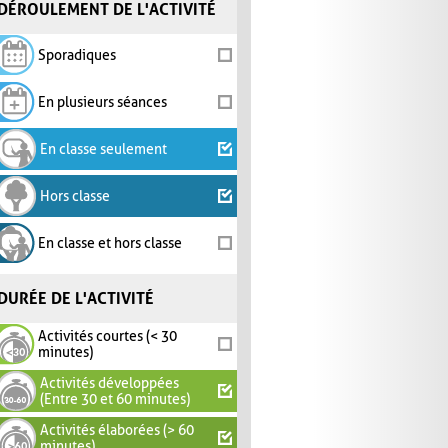
DÉROULEMENT DE L'ACTIVITÉ
Sporadiques
En plusieurs séances
En classe seulement
Hors classe
En classe et hors classe
DURÉE DE L'ACTIVITÉ
Activités courtes (< 30
minutes)
Activités développées
(Entre 30 et 60 minutes)
Activités élaborées (> 60
minutes)