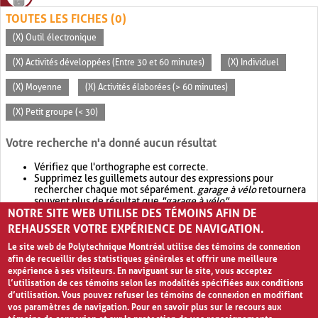
TOUTES LES FICHES (0)
(X) Outil électronique
(X) Activités développées (Entre 30 et 60 minutes)
(X) Individuel
(X) Moyenne
(X) Activités élaborées (> 60 minutes)
(X) Petit groupe (< 30)
Votre recherche n'a donné aucun résultat
Vérifiez que l'orthographe est correcte.
Supprimez les guillemets autour des expressions pour
rechercher chaque mot séparément.
garage à vélo
retournera
souvent plus de résultat que
"garage à vélo"
.
NOTRE SITE WEB UTILISE DES TÉMOINS AFIN DE
Envisagez d'élargir votre recherche avec
OR
.
garage OR vélo
retournera souvent plus de résultat que
garage à vélo
.
REHAUSSER VOTRE EXPÉRIENCE DE NAVIGATION.
Le site web de Polytechnique Montréal utilise des témoins de connexion
afin de recueillir des statistiques générales et offrir une meilleure
expérience à ses visiteurs. En naviguant sur le site, vous acceptez
l’utilisation de ces témoins selon les modalités spécifiées aux conditions
d’utilisation. Vous pouvez refuser les témoins de connexion en modifiant
vos paramètres de navigation. Pour en savoir plus sur le recours aux