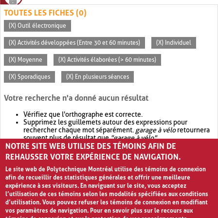
TOUTES LES FICHES (0)
(X) Outil électronique
(X) Activités développées (Entre 30 et 60 minutes)
(X) Individuel
(X) Moyenne
(X) Activités élaborées (> 60 minutes)
(X) Sporadiques
(X) En plusieurs séances
Votre recherche n'a donné aucun résultat
Vérifiez que l'orthographe est correcte.
Supprimez les guillemets autour des expressions pour
rechercher chaque mot séparément.
garage à vélo
retournera
souvent plus de résultat que
"garage à vélo"
.
NOTRE SITE WEB UTILISE DES TÉMOINS AFIN DE
Envisagez d'élargir votre recherche avec
OR
.
garage OR vélo
retournera souvent plus de résultat que
garage à vélo
.
REHAUSSER VOTRE EXPÉRIENCE DE NAVIGATION.
Le site web de Polytechnique Montréal utilise des témoins de connexion
afin de recueillir des statistiques générales et offrir une meilleure
expérience à ses visiteurs. En naviguant sur le site, vous acceptez
l’utilisation de ces témoins selon les modalités spécifiées aux conditions
d’utilisation. Vous pouvez refuser les témoins de connexion en modifiant
vos paramètres de navigation. Pour en savoir plus sur le recours aux