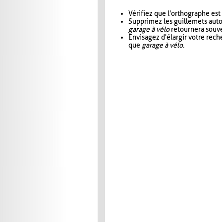
Vérifiez que l'orthographe est
Supprimez les guillemets aut
garage à vélo
retournera souve
Envisagez d'élargir votre rec
que
garage à vélo
.