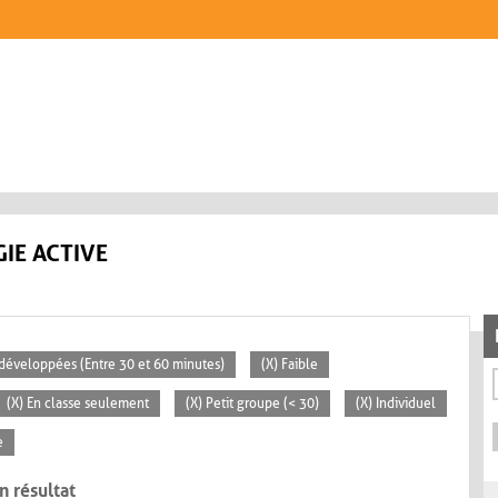
IE ACTIVE
s développées (Entre 30 et 60 minutes)
(X) Faible
(X) En classe seulement
(X) Petit groupe (< 30)
(X) Individuel
e
n résultat