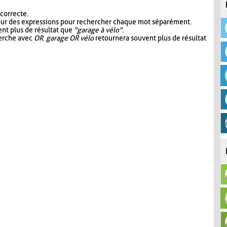
 correcte.
our des expressions pour rechercher chaque mot séparément.
nt plus de résultat que
"garage à vélo"
.
herche avec
OR
.
garage OR vélo
retournera souvent plus de résultat