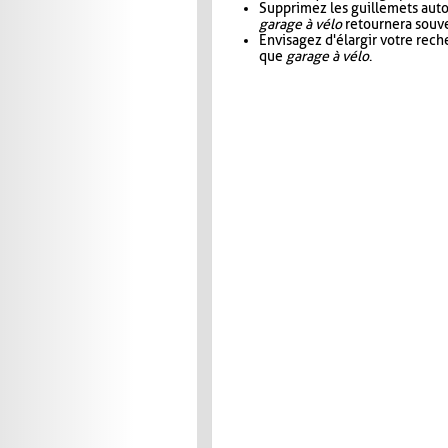
Supprimez les guillemets aut
garage à vélo
retournera souve
Envisagez d'élargir votre rec
que
garage à vélo
.