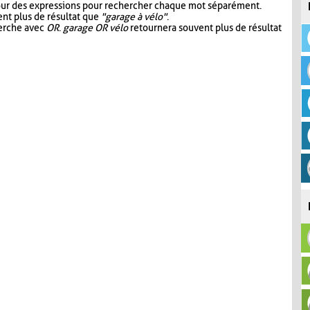
our des expressions pour rechercher chaque mot séparément.
nt plus de résultat que
"garage à vélo"
.
herche avec
OR
.
garage OR vélo
retournera souvent plus de résultat