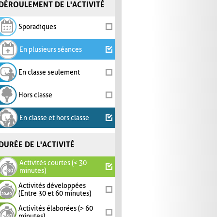
DÉROULEMENT DE L'ACTIVITÉ
Sporadiques
En plusieurs séances
En classe seulement
Hors classe
En classe et hors classe
DURÉE DE L'ACTIVITÉ
Activités courtes (< 30
minutes)
Activités développées
(Entre 30 et 60 minutes)
Activités élaborées (> 60
minutes)