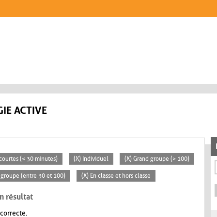
IE ACTIVE
 courtes (< 30 minutes)
(X) Individuel
(X) Grand groupe (> 100)
groupe (entre 30 et 100)
(X) En classe et hors classe
n résultat
 correcte.