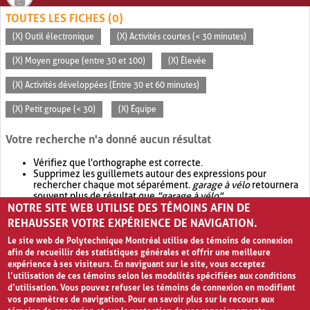
TOUTES LES FICHES (0)
(X) Outil électronique
(X) Activités courtes (< 30 minutes)
(X) Moyen groupe (entre 30 et 100)
(X) Élevée
(X) Activités développées (Entre 30 et 60 minutes)
(X) Petit groupe (< 30)
(X) Équipe
Votre recherche n'a donné aucun résultat
Vérifiez que l'orthographe est correcte.
Supprimez les guillemets autour des expressions pour
rechercher chaque mot séparément.
garage à vélo
retournera
souvent plus de résultat que
"garage à vélo"
.
NOTRE SITE WEB UTILISE DES TÉMOINS AFIN DE
Envisagez d'élargir votre recherche avec
OR
.
garage OR vélo
retournera souvent plus de résultat que
garage à vélo
.
REHAUSSER VOTRE EXPÉRIENCE DE NAVIGATION.
Le site web de Polytechnique Montréal utilise des témoins de connexion
afin de recueillir des statistiques générales et offrir une meilleure
expérience à ses visiteurs. En naviguant sur le site, vous acceptez
l’utilisation de ces témoins selon les modalités spécifiées aux conditions
d’utilisation. Vous pouvez refuser les témoins de connexion en modifiant
vos paramètres de navigation. Pour en savoir plus sur le recours aux