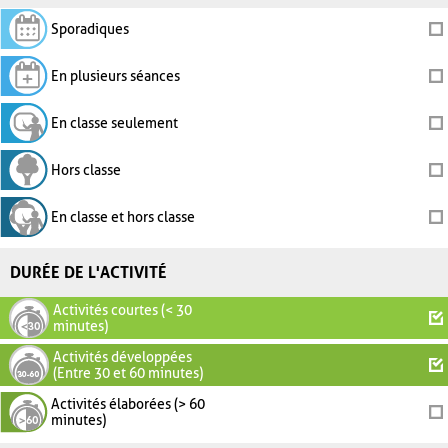
Sporadiques
En plusieurs séances
En classe seulement
Hors classe
En classe et hors classe
DURÉE DE L'ACTIVITÉ
Activités courtes (< 30
minutes)
Activités développées
(Entre 30 et 60 minutes)
Activités élaborées (> 60
minutes)