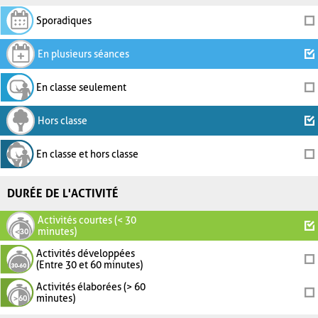
Sporadiques
En plusieurs séances
En classe seulement
Hors classe
En classe et hors classe
DURÉE DE L'ACTIVITÉ
Activités courtes (< 30
minutes)
Activités développées
(Entre 30 et 60 minutes)
Activités élaborées (> 60
minutes)