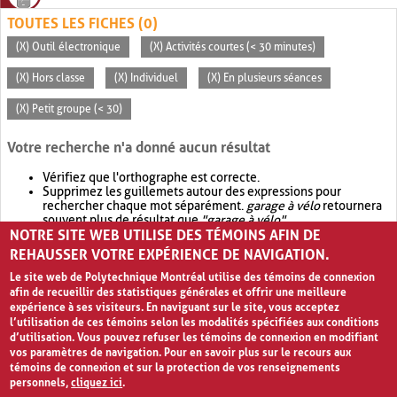
TOUTES LES FICHES (0)
(X) Outil électronique
(X) Activités courtes (< 30 minutes)
(X) Hors classe
(X) Individuel
(X) En plusieurs séances
(X) Petit groupe (< 30)
Votre recherche n'a donné aucun résultat
Vérifiez que l'orthographe est correcte.
Supprimez les guillemets autour des expressions pour
rechercher chaque mot séparément.
garage à vélo
retournera
souvent plus de résultat que
"garage à vélo"
.
NOTRE SITE WEB UTILISE DES TÉMOINS AFIN DE
Envisagez d'élargir votre recherche avec
OR
.
garage OR vélo
retournera souvent plus de résultat que
garage à vélo
.
REHAUSSER VOTRE EXPÉRIENCE DE NAVIGATION.
Le site web de Polytechnique Montréal utilise des témoins de connexion
afin de recueillir des statistiques générales et offrir une meilleure
expérience à ses visiteurs. En naviguant sur le site, vous acceptez
l’utilisation de ces témoins selon les modalités spécifiées aux conditions
d’utilisation. Vous pouvez refuser les témoins de connexion en modifiant
vos paramètres de navigation. Pour en savoir plus sur le recours aux
témoins de connexion et sur la protection de vos renseignements
personnels,
cliquez ici
.
Avis de confidentialité et conditions d’utilisation