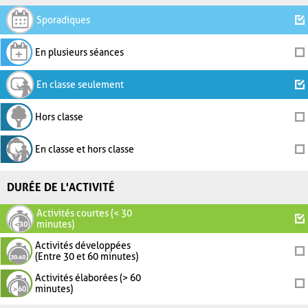
Sporadiques
En plusieurs séances
En classe seulement
Hors classe
En classe et hors classe
DURÉE DE L'ACTIVITÉ
Activités courtes (< 30
minutes)
Activités développées
(Entre 30 et 60 minutes)
Activités élaborées (> 60
minutes)