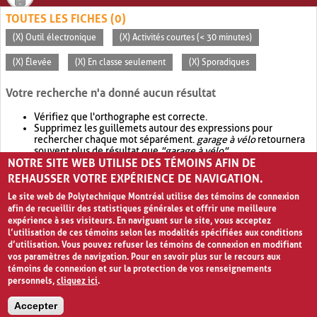
TOUTES LES FICHES (0)
(X) Outil électronique
(X) Activités courtes (< 30 minutes)
(X) Élevée
(X) En classe seulement
(X) Sporadiques
Votre recherche n'a donné aucun résultat
Vérifiez que l'orthographe est correcte.
Supprimez les guillemets autour des expressions pour
rechercher chaque mot séparément.
garage à vélo
retournera
souvent plus de résultat que
"garage à vélo"
.
NOTRE SITE WEB UTILISE DES TÉMOINS AFIN DE
Envisagez d'élargir votre recherche avec
OR
.
garage OR vélo
retournera souvent plus de résultat que
garage à vélo
.
REHAUSSER VOTRE EXPÉRIENCE DE NAVIGATION.
Le site web de Polytechnique Montréal utilise des témoins de connexion
afin de recueillir des statistiques générales et offrir une meilleure
expérience à ses visiteurs. En naviguant sur le site, vous acceptez
l’utilisation de ces témoins selon les modalités spécifiées aux conditions
d’utilisation. Vous pouvez refuser les témoins de connexion en modifiant
vos paramètres de navigation. Pour en savoir plus sur le recours aux
témoins de connexion et sur la protection de vos renseignements
personnels,
cliquez ici
.
Avis de confidentialité et conditions d’utilisation
Accepter