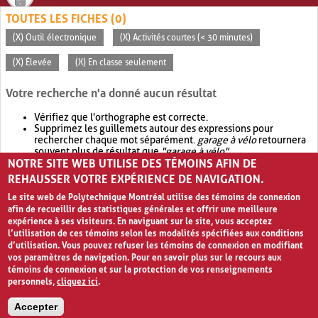
TOUTES LES FICHES (0)
(X) Outil électronique
(X) Activités courtes (< 30 minutes)
(X) Élevée
(X) En classe seulement
Votre recherche n'a donné aucun résultat
Vérifiez que l'orthographe est correcte.
Supprimez les guillemets autour des expressions pour
rechercher chaque mot séparément.
garage à vélo
retournera
souvent plus de résultat que
"garage à vélo"
.
NOTRE SITE WEB UTILISE DES TÉMOINS AFIN DE
Envisagez d'élargir votre recherche avec
OR
.
garage OR vélo
retournera souvent plus de résultat que
garage à vélo
.
REHAUSSER VOTRE EXPÉRIENCE DE NAVIGATION.
Le site web de Polytechnique Montréal utilise des témoins de connexion
afin de recueillir des statistiques générales et offrir une meilleure
expérience à ses visiteurs. En naviguant sur le site, vous acceptez
l’utilisation de ces témoins selon les modalités spécifiées aux conditions
d’utilisation. Vous pouvez refuser les témoins de connexion en modifiant
vos paramètres de navigation. Pour en savoir plus sur le recours aux
témoins de connexion et sur la protection de vos renseignements
personnels,
cliquez ici
.
Avis de confidentialité et conditions d’utilisation
Accepter