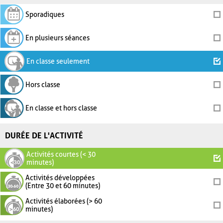
Sporadiques
En plusieurs séances
En classe seulement
Hors classe
En classe et hors classe
DURÉE DE L'ACTIVITÉ
Activités courtes (< 30
minutes)
Activités développées
(Entre 30 et 60 minutes)
Activités élaborées (> 60
minutes)