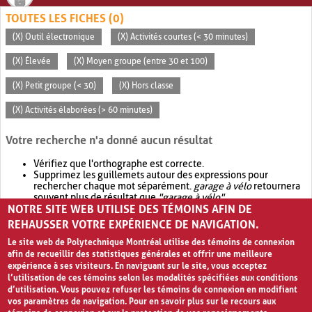
TOUTES LES FICHES (0)
(X) Outil électronique
(X) Activités courtes (< 30 minutes)
(X) Élevée
(X) Moyen groupe (entre 30 et 100)
(X) Petit groupe (< 30)
(X) Hors classe
(X) Activités élaborées (> 60 minutes)
Votre recherche n'a donné aucun résultat
Vérifiez que l'orthographe est correcte.
Supprimez les guillemets autour des expressions pour
rechercher chaque mot séparément.
garage à vélo
retournera
souvent plus de résultat que
"garage à vélo"
.
NOTRE SITE WEB UTILISE DES TÉMOINS AFIN DE
Envisagez d'élargir votre recherche avec
OR
.
garage OR vélo
retournera souvent plus de résultat que
garage à vélo
.
REHAUSSER VOTRE EXPÉRIENCE DE NAVIGATION.
Le site web de Polytechnique Montréal utilise des témoins de connexion
afin de recueillir des statistiques générales et offrir une meilleure
expérience à ses visiteurs. En naviguant sur le site, vous acceptez
l’utilisation de ces témoins selon les modalités spécifiées aux conditions
d’utilisation. Vous pouvez refuser les témoins de connexion en modifiant
vos paramètres de navigation. Pour en savoir plus sur le recours aux