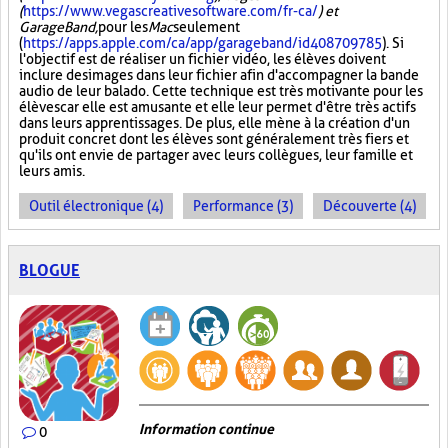
(
https://www.vegascreativesoftware.com/fr-ca/
) et
GarageBand,
pour les
Mac
seulement
(
https://apps.apple.com/ca/app/garageband/id408709785
). Si
l'objectif est de réaliser un fichier vidéo, les élèves doivent
inclure des images dans leur fichier afin d'accompagner la bande
audio de leur balado. Cette technique est très motivante pour les
élèves car elle est amusante et elle leur permet d'être très actifs
dans leurs apprentissages. De plus, elle mène à la création d'un
produit concret dont les élèves sont généralement très fiers et
qu'ils ont envie de partager avec leurs collègues, leur famille et
leurs amis.
Outil électronique (4)
Performance (3)
Découverte (4)
BLOGUE
Information continue
0