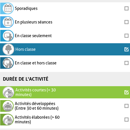
Sporadiques
En plusieurs séances
En classe seulement
Hors classe
En classe et hors classe
DURÉE DE L'ACTIVITÉ
Activités courtes (< 30
minutes)
Activités développées
(Entre 30 et 60 minutes)
Activités élaborées (> 60
minutes)