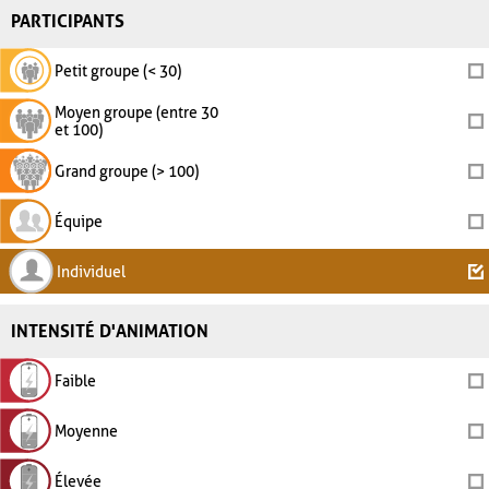
PARTICIPANTS
Petit groupe (< 30)
Moyen groupe (entre 30
et 100)
Grand groupe (> 100)
Équipe
Individuel
INTENSITÉ D'ANIMATION
Faible
Moyenne
Élevée