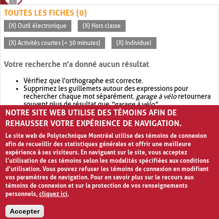
TOUTES LES FICHES (0)
(X) Outil électronique
(X) Hors classe
(X) Activités courtes (< 30 minutes)
(X) Individuel
Votre recherche n'a donné aucun résultat
Vérifiez que l'orthographe est correcte.
Supprimez les guillemets autour des expressions pour
rechercher chaque mot séparément.
garage à vélo
retournera
souvent plus de résultat que
"garage à vélo"
.
NOTRE SITE WEB UTILISE DES TÉMOINS AFIN DE
Envisagez d'élargir votre recherche avec
OR
.
garage OR vélo
retournera souvent plus de résultat que
garage à vélo
.
REHAUSSER VOTRE EXPÉRIENCE DE NAVIGATION.
Le site web de Polytechnique Montréal utilise des témoins de connexion
afin de recueillir des statistiques générales et offrir une meilleure
expérience à ses visiteurs. En naviguant sur le site, vous acceptez
l’utilisation de ces témoins selon les modalités spécifiées aux conditions
d’utilisation. Vous pouvez refuser les témoins de connexion en modifiant
vos paramètres de navigation. Pour en savoir plus sur le recours aux
témoins de connexion et sur la protection de vos renseignements
personnels,
cliquez ici
.
Avis de confidentialité et conditions d’utilisation
Accepter