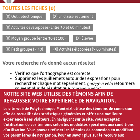
TOUTES LES FICHES (0)
(X) Outil électronique
(X) En classe seulement
(X) Activités développées (Entre 30 et 60 minutes)
(X) Moyen groupe (entre 30 et 100)
(X) Élevée
(X) Petit groupe (< 30)
(X) Activités élaborées (> 60 minutes)
Votre recherche n'a donné aucun résultat
Vérifiez que l'orthographe est correcte.
Supprimez les guillemets autour des expressions pour
rechercher chaque mot séparément.
garage à vélo
retournera
souvent plus de résultat que
"garage à vélo"
.
NOTRE SITE WEB UTILISE DES TÉMOINS AFIN DE
Envisagez d'élargir votre recherche avec
OR
.
garage OR vélo
retournera souvent plus de résultat que
garage à vélo
.
REHAUSSER VOTRE EXPÉRIENCE DE NAVIGATION.
Le site web de Polytechnique Montréal utilise des témoins de connexion
afin de recueillir des statistiques générales et offrir une meilleure
expérience à ses visiteurs. En naviguant sur le site, vous acceptez
l’utilisation de ces témoins selon les modalités spécifiées aux conditions
d’utilisation. Vous pouvez refuser les témoins de connexion en modifiant
vos paramètres de navigation. Pour en savoir plus sur le recours aux