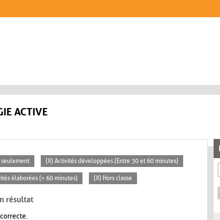
IE ACTIVE
e seulement
(X) Activités développées (Entre 30 et 60 minutes)
vités élaborées (> 60 minutes)
(X) Hors classe
n résultat
 correcte.