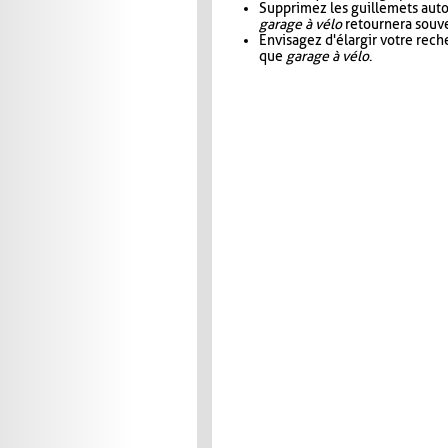
Supprimez les guillemets aut
garage à vélo
retournera souve
Envisagez d'élargir votre rec
que
garage à vélo
.