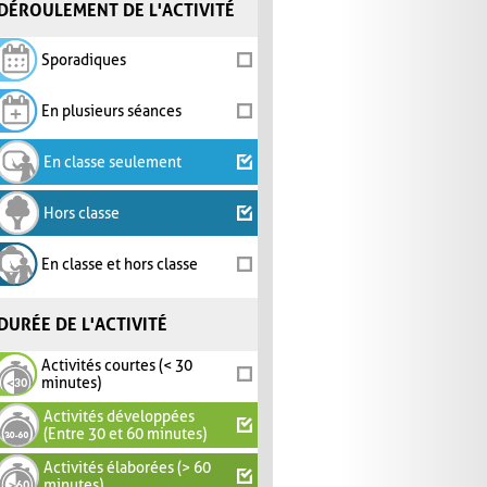
DÉROULEMENT DE L'ACTIVITÉ
Sporadiques
En plusieurs séances
En classe seulement
Hors classe
En classe et hors classe
DURÉE DE L'ACTIVITÉ
Activités courtes (< 30
minutes)
Activités développées
(Entre 30 et 60 minutes)
Activités élaborées (> 60
minutes)