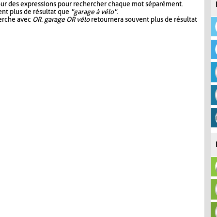
our des expressions pour rechercher chaque mot séparément.
nt plus de résultat que
"garage à vélo"
.
herche avec
OR
.
garage OR vélo
retournera souvent plus de résultat