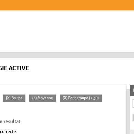
IE ACTIVE
(X) Équipe
(X) Moyenne
(X) Petit groupe (< 30)
n résultat
 correcte.