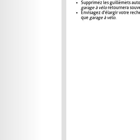
Supprimez les guillemets aut
garage à vélo
retournera souve
Envisagez d'élargir votre rec
que
garage à vélo
.