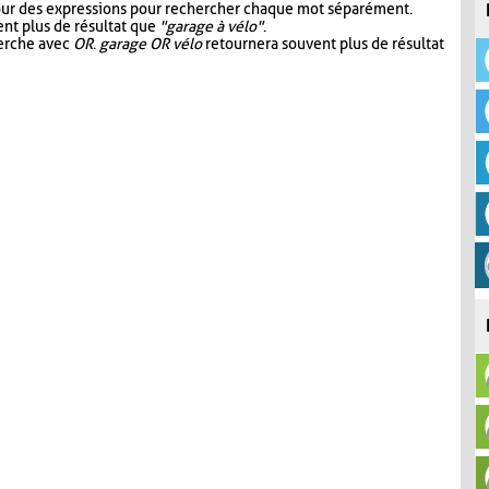
our des expressions pour rechercher chaque mot séparément.
nt plus de résultat que
"garage à vélo"
.
herche avec
OR
.
garage OR vélo
retournera souvent plus de résultat