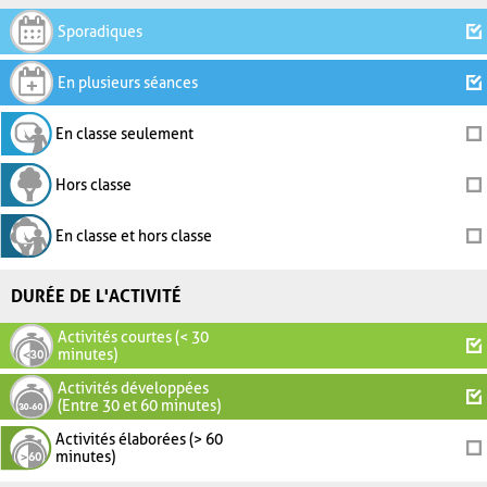
Sporadiques
En plusieurs séances
En classe seulement
Hors classe
En classe et hors classe
DURÉE DE L'ACTIVITÉ
Activités courtes (< 30
minutes)
Activités développées
(Entre 30 et 60 minutes)
Activités élaborées (> 60
minutes)