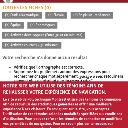
TOUTES LES FICHES (0)
(X) Outil électronique
(X) Élevée
(X) En plusieurs séances
(X) Équipe
(X) Sporadiques
(X) Activités développées (Entre 30 et 60 minutes)
(X) Activités courtes (< 30 minutes)
Votre recherche n'a donné aucun résultat
Vérifiez que l'orthographe est correcte.
Supprimez les guillemets autour des expressions pour
rechercher chaque mot séparément.
garage à vélo
retournera
souvent plus de résultat que
"garage à vélo"
.
NOTRE SITE WEB UTILISE DES TÉMOINS AFIN DE
Envisagez d'élargir votre recherche avec
OR
.
garage OR vélo
retournera souvent plus de résultat que
garage à vélo
.
REHAUSSER VOTRE EXPÉRIENCE DE NAVIGATION.
Le site web de Polytechnique Montréal utilise des témoins de connexion
afin de recueillir des statistiques générales et offrir une meilleure
expérience à ses visiteurs. En naviguant sur le site, vous acceptez
l’utilisation de ces témoins selon les modalités spécifiées aux conditions
d’utilisation. Vous pouvez refuser les témoins de connexion en modifiant
vos paramètres de navigation. Pour en savoir plus sur le recours aux