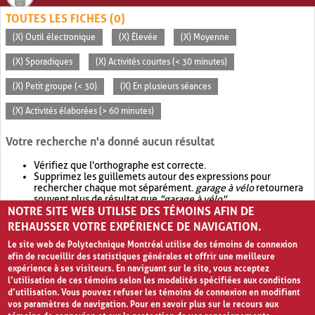
TOUTES LES FICHES (0)
(X) Outil électronique
(X) Élevée
(X) Moyenne
(X) Sporadiques
(X) Activités courtes (< 30 minutes)
(X) Petit groupe (< 30)
(X) En plusieurs séances
(X) Activités élaborées (> 60 minutes)
Votre recherche n'a donné aucun résultat
Vérifiez que l'orthographe est correcte.
Supprimez les guillemets autour des expressions pour
rechercher chaque mot séparément.
garage à vélo
retournera
souvent plus de résultat que
"garage à vélo"
.
NOTRE SITE WEB UTILISE DES TÉMOINS AFIN DE
Envisagez d'élargir votre recherche avec
OR
.
garage OR vélo
retournera souvent plus de résultat que
garage à vélo
.
REHAUSSER VOTRE EXPÉRIENCE DE NAVIGATION.
Le site web de Polytechnique Montréal utilise des témoins de connexion
afin de recueillir des statistiques générales et offrir une meilleure
expérience à ses visiteurs. En naviguant sur le site, vous acceptez
l’utilisation de ces témoins selon les modalités spécifiées aux conditions
d’utilisation. Vous pouvez refuser les témoins de connexion en modifiant
vos paramètres de navigation. Pour en savoir plus sur le recours aux