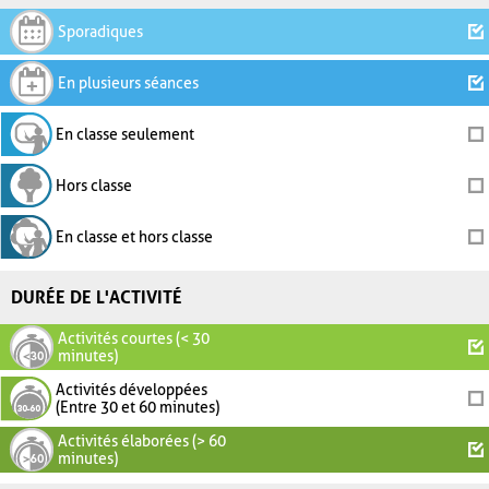
Sporadiques
En plusieurs séances
En classe seulement
Hors classe
En classe et hors classe
DURÉE DE L'ACTIVITÉ
Activités courtes (< 30
minutes)
Activités développées
(Entre 30 et 60 minutes)
Activités élaborées (> 60
minutes)