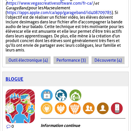
(
https://www.vegascreativesoftware.com/fr-ca/
) et
GarageBand,
pour les
Mac
seulement
(
https://apps.apple.com/ca/app/garageband/id408709785
). Si
l'objectif est de réaliser un fichier vidéo, les élèves doivent
inclure des images dans leur fichier afin d'accompagner la bande
audio de leur balado. Cette technique est très motivante pour les
élèves car elle est amusante et elle leur permet d'être très actifs
dans leurs apprentissages. De plus, elle mène à la création d'un
produit concret dont les élèves sont généralement très fiers et
qu'ils ont envie de partager avec leurs collègues, leur famille et
leurs amis.
Outil électronique (4)
Performance (3)
Découverte (4)
BLOGUE
Information continue
0