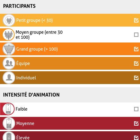
PARTICIPANTS
Petit groupe (< 30)
Moyen groupe (entre 30
et 100)
Grand groupe (> 100)
Équipe
Individuel
INTENSITÉ D'ANIMATION
Faible
Moyenne
Élevée