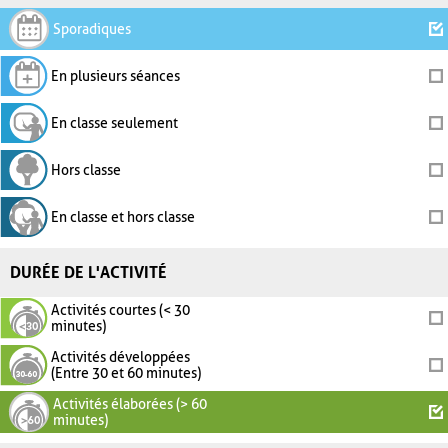
Sporadiques
En plusieurs séances
En classe seulement
Hors classe
En classe et hors classe
DURÉE DE L'ACTIVITÉ
Activités courtes (< 30
minutes)
Activités développées
(Entre 30 et 60 minutes)
Activités élaborées (> 60
minutes)