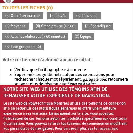
TOUTES LES FICHES (0)
(X) Outil électronique
(X) Élevée
(X) Individuel
(X) Moyenne
(X) Grand groupe (> 100)
(X) Sporadiques
(X) Activités élaborées (> 60 minutes)
(X) Équipe
(X) Petit groupe (< 30)
Votre recherche n'a donné aucun résultat
Vérifiez que l'orthographe est correcte.
Supprimez les guillemets autour des expressions pour
rechercher chaque mot séparément.
garage à vélo
retournera
souvent plus de résultat que
"garage à vélo"
.
NOTRE SITE WEB UTILISE DES TÉMOINS AFIN DE
Envisagez d'élargir votre recherche avec
OR
.
garage OR vélo
retournera souvent plus de résultat que
garage à vélo
.
REHAUSSER VOTRE EXPÉRIENCE DE NAVIGATION.
Le site web de Polytechnique Montréal utilise des témoins de connexion
afin de recueillir des statistiques générales et offrir une meilleure
expérience à ses visiteurs. En naviguant sur le site, vous acceptez
l’utilisation de ces témoins selon les modalités spécifiées aux conditions
d’utilisation. Vous pouvez refuser les témoins de connexion en modifiant
vos paramètres de navigation. Pour en savoir plus sur le recours aux