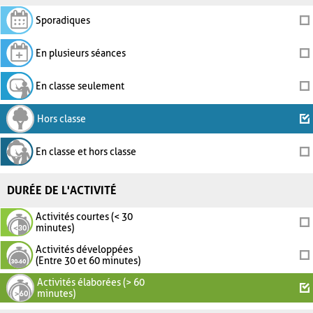
Sporadiques
En plusieurs séances
En classe seulement
Hors classe
En classe et hors classe
DURÉE DE L'ACTIVITÉ
Activités courtes (< 30
minutes)
Activités développées
(Entre 30 et 60 minutes)
Activités élaborées (> 60
minutes)