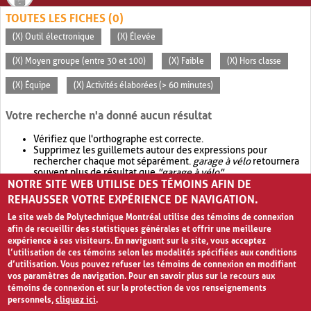
TOUTES LES FICHES (0)
(X) Outil électronique
(X) Élevée
(X) Moyen groupe (entre 30 et 100)
(X) Faible
(X) Hors classe
(X) Équipe
(X) Activités élaborées (> 60 minutes)
Votre recherche n'a donné aucun résultat
Vérifiez que l'orthographe est correcte.
Supprimez les guillemets autour des expressions pour
rechercher chaque mot séparément.
garage à vélo
retournera
souvent plus de résultat que
"garage à vélo"
.
NOTRE SITE WEB UTILISE DES TÉMOINS AFIN DE
Envisagez d'élargir votre recherche avec
OR
.
garage OR vélo
retournera souvent plus de résultat que
garage à vélo
.
REHAUSSER VOTRE EXPÉRIENCE DE NAVIGATION.
Le site web de Polytechnique Montréal utilise des témoins de connexion
afin de recueillir des statistiques générales et offrir une meilleure
expérience à ses visiteurs. En naviguant sur le site, vous acceptez
l’utilisation de ces témoins selon les modalités spécifiées aux conditions
d’utilisation. Vous pouvez refuser les témoins de connexion en modifiant
vos paramètres de navigation. Pour en savoir plus sur le recours aux
témoins de connexion et sur la protection de vos renseignements
personnels,
cliquez ici
.
Avis de confidentialité et conditions d’utilisation