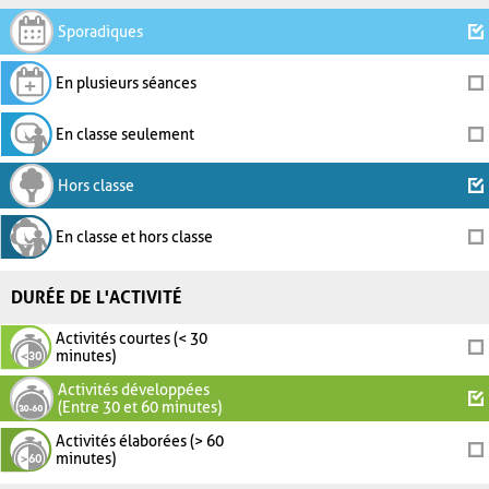
Sporadiques
En plusieurs séances
En classe seulement
Hors classe
En classe et hors classe
DURÉE DE L'ACTIVITÉ
Activités courtes (< 30
minutes)
Activités développées
(Entre 30 et 60 minutes)
Activités élaborées (> 60
minutes)