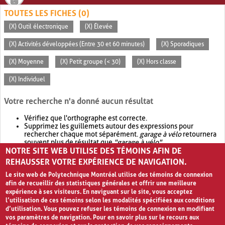
TOUTES LES FICHES (0)
(X) Outil électronique
(X) Élevée
(X) Activités développées (Entre 30 et 60 minutes)
(X) Sporadiques
(X) Moyenne
(X) Petit groupe (< 30)
(X) Hors classe
(X) Individuel
Votre recherche n'a donné aucun résultat
Vérifiez que l'orthographe est correcte.
Supprimez les guillemets autour des expressions pour
rechercher chaque mot séparément.
garage à vélo
retournera
souvent plus de résultat que
"garage à vélo"
.
NOTRE SITE WEB UTILISE DES TÉMOINS AFIN DE
Envisagez d'élargir votre recherche avec
OR
.
garage OR vélo
retournera souvent plus de résultat que
garage à vélo
.
REHAUSSER VOTRE EXPÉRIENCE DE NAVIGATION.
Le site web de Polytechnique Montréal utilise des témoins de connexion
afin de recueillir des statistiques générales et offrir une meilleure
expérience à ses visiteurs. En naviguant sur le site, vous acceptez
l’utilisation de ces témoins selon les modalités spécifiées aux conditions
d’utilisation. Vous pouvez refuser les témoins de connexion en modifiant
vos paramètres de navigation. Pour en savoir plus sur le recours aux