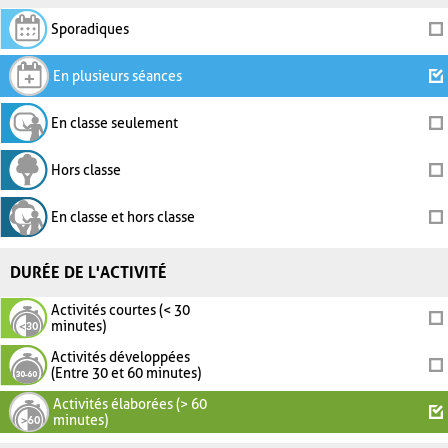
Sporadiques
En plusieurs séances
En classe seulement
Hors classe
En classe et hors classe
DURÉE DE L'ACTIVITÉ
Activités courtes (< 30
minutes)
Activités développées
(Entre 30 et 60 minutes)
Activités élaborées (> 60
minutes)