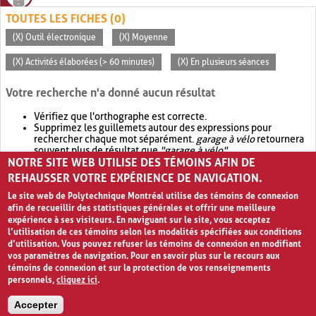
TOUTES LES FICHES (0)
(X) Outil électronique
(X) Moyenne
(X) Activités élaborées (> 60 minutes)
(X) En plusieurs séances
Votre recherche n'a donné aucun résultat
Vérifiez que l'orthographe est correcte.
Supprimez les guillemets autour des expressions pour
rechercher chaque mot séparément.
garage à vélo
retournera
souvent plus de résultat que
"garage à vélo"
.
NOTRE SITE WEB UTILISE DES TÉMOINS AFIN DE
Envisagez d'élargir votre recherche avec
OR
.
garage OR vélo
retournera souvent plus de résultat que
garage à vélo
.
REHAUSSER VOTRE EXPÉRIENCE DE NAVIGATION.
Le site web de Polytechnique Montréal utilise des témoins de connexion
afin de recueillir des statistiques générales et offrir une meilleure
expérience à ses visiteurs. En naviguant sur le site, vous acceptez
l’utilisation de ces témoins selon les modalités spécifiées aux conditions
d’utilisation. Vous pouvez refuser les témoins de connexion en modifiant
vos paramètres de navigation. Pour en savoir plus sur le recours aux
témoins de connexion et sur la protection de vos renseignements
personnels,
cliquez ici
.
Avis de confidentialité et conditions d’utilisation
Accepter