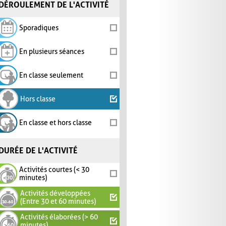
DÉROULEMENT DE L'ACTIVITÉ
Sporadiques
En plusieurs séances
En classe seulement
Hors classe
En classe et hors classe
DURÉE DE L'ACTIVITÉ
Activités courtes (< 30
minutes)
Activités développées
(Entre 30 et 60 minutes)
Activités élaborées (> 60
minutes)