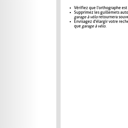
Vérifiez que l'orthographe est
Supprimez les guillemets aut
garage à vélo
retournera souve
Envisagez d'élargir votre rec
que
garage à vélo
.