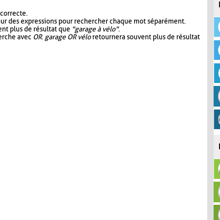
 correcte.
our des expressions pour rechercher chaque mot séparément.
nt plus de résultat que
"garage à vélo"
.
herche avec
OR
.
garage OR vélo
retournera souvent plus de résultat