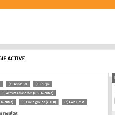
IE ACTIVE
e
(X) Individuel
(X) Équipe
(X) Activités élaborées (> 60 minutes)
0 minutes)
(X) Grand groupe (> 100)
(X) Hors classe
n résultat