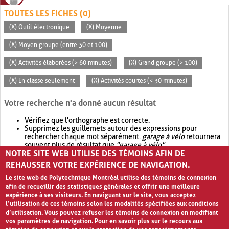
TOUTES LES FICHES (0)
(X) Outil électronique
(X) Moyenne
(X) Moyen groupe (entre 30 et 100)
(X) Activités élaborées (> 60 minutes)
(X) Grand groupe (> 100)
(X) En classe seulement
(X) Activités courtes (< 30 minutes)
Votre recherche n'a donné aucun résultat
Vérifiez que l'orthographe est correcte.
Supprimez les guillemets autour des expressions pour
rechercher chaque mot séparément.
garage à vélo
retournera
souvent plus de résultat que
"garage à vélo"
.
NOTRE SITE WEB UTILISE DES TÉMOINS AFIN DE
Envisagez d'élargir votre recherche avec
OR
.
garage OR vélo
retournera souvent plus de résultat que
garage à vélo
.
REHAUSSER VOTRE EXPÉRIENCE DE NAVIGATION.
Le site web de Polytechnique Montréal utilise des témoins de connexion
afin de recueillir des statistiques générales et offrir une meilleure
expérience à ses visiteurs. En naviguant sur le site, vous acceptez
l’utilisation de ces témoins selon les modalités spécifiées aux conditions
d’utilisation. Vous pouvez refuser les témoins de connexion en modifiant
vos paramètres de navigation. Pour en savoir plus sur le recours aux