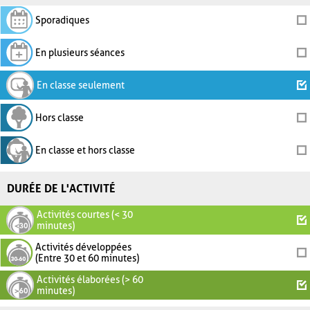
Sporadiques
En plusieurs séances
En classe seulement
Hors classe
En classe et hors classe
DURÉE DE L'ACTIVITÉ
Activités courtes (< 30
minutes)
Activités développées
(Entre 30 et 60 minutes)
Activités élaborées (> 60
minutes)