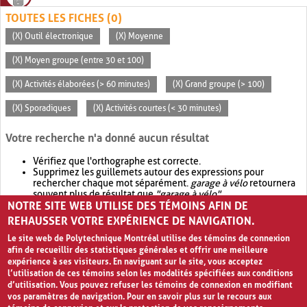
TOUTES LES FICHES (0)
(X) Outil électronique
(X) Moyenne
(X) Moyen groupe (entre 30 et 100)
(X) Activités élaborées (> 60 minutes)
(X) Grand groupe (> 100)
(X) Sporadiques
(X) Activités courtes (< 30 minutes)
Votre recherche n'a donné aucun résultat
Vérifiez que l'orthographe est correcte.
Supprimez les guillemets autour des expressions pour
rechercher chaque mot séparément.
garage à vélo
retournera
souvent plus de résultat que
"garage à vélo"
.
NOTRE SITE WEB UTILISE DES TÉMOINS AFIN DE
Envisagez d'élargir votre recherche avec
OR
.
garage OR vélo
retournera souvent plus de résultat que
garage à vélo
.
REHAUSSER VOTRE EXPÉRIENCE DE NAVIGATION.
Le site web de Polytechnique Montréal utilise des témoins de connexion
afin de recueillir des statistiques générales et offrir une meilleure
expérience à ses visiteurs. En naviguant sur le site, vous acceptez
l’utilisation de ces témoins selon les modalités spécifiées aux conditions
d’utilisation. Vous pouvez refuser les témoins de connexion en modifiant
vos paramètres de navigation. Pour en savoir plus sur le recours aux