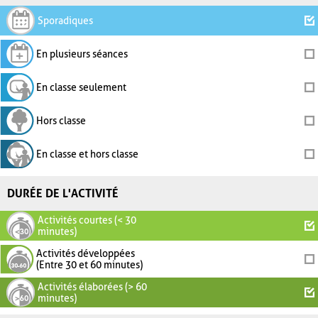
Sporadiques
En plusieurs séances
En classe seulement
Hors classe
En classe et hors classe
DURÉE DE L'ACTIVITÉ
Activités courtes (< 30
minutes)
Activités développées
(Entre 30 et 60 minutes)
Activités élaborées (> 60
minutes)