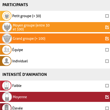
PARTICIPANTS
Petit groupe (< 30)
Moyen groupe (entre 30
et 100)
Grand groupe (> 100)
Équipe
Individuel
INTENSITÉ D'ANIMATION
Faible
Moyenne
Élevée