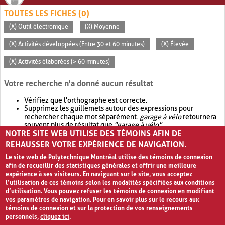
TOUTES LES FICHES (0)
(X) Outil électronique
(X) Moyenne
(X) Activités développées (Entre 30 et 60 minutes)
(X) Élevée
(X) Activités élaborées (> 60 minutes)
Votre recherche n'a donné aucun résultat
Vérifiez que l'orthographe est correcte.
Supprimez les guillemets autour des expressions pour
rechercher chaque mot séparément.
garage à vélo
retournera
souvent plus de résultat que
"garage à vélo"
.
NOTRE SITE WEB UTILISE DES TÉMOINS AFIN DE
Envisagez d'élargir votre recherche avec
OR
.
garage OR vélo
retournera souvent plus de résultat que
garage à vélo
.
REHAUSSER VOTRE EXPÉRIENCE DE NAVIGATION.
Le site web de Polytechnique Montréal utilise des témoins de connexion
afin de recueillir des statistiques générales et offrir une meilleure
expérience à ses visiteurs. En naviguant sur le site, vous acceptez
l’utilisation de ces témoins selon les modalités spécifiées aux conditions
d’utilisation. Vous pouvez refuser les témoins de connexion en modifiant
vos paramètres de navigation. Pour en savoir plus sur le recours aux
témoins de connexion et sur la protection de vos renseignements
personnels,
cliquez ici
.
Avis de confidentialité et conditions d’utilisation