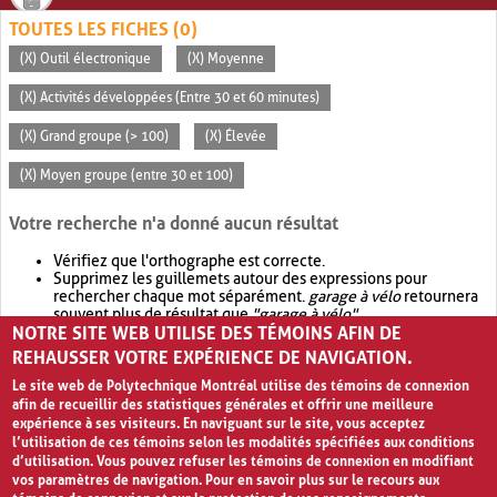
TOUTES LES FICHES (0)
(X) Outil électronique
(X) Moyenne
(X) Activités développées (Entre 30 et 60 minutes)
(X) Grand groupe (> 100)
(X) Élevée
(X) Moyen groupe (entre 30 et 100)
Votre recherche n'a donné aucun résultat
Vérifiez que l'orthographe est correcte.
Supprimez les guillemets autour des expressions pour
rechercher chaque mot séparément.
garage à vélo
retournera
souvent plus de résultat que
"garage à vélo"
.
NOTRE SITE WEB UTILISE DES TÉMOINS AFIN DE
Envisagez d'élargir votre recherche avec
OR
.
garage OR vélo
retournera souvent plus de résultat que
garage à vélo
.
REHAUSSER VOTRE EXPÉRIENCE DE NAVIGATION.
Le site web de Polytechnique Montréal utilise des témoins de connexion
afin de recueillir des statistiques générales et offrir une meilleure
expérience à ses visiteurs. En naviguant sur le site, vous acceptez
l’utilisation de ces témoins selon les modalités spécifiées aux conditions
d’utilisation. Vous pouvez refuser les témoins de connexion en modifiant
vos paramètres de navigation. Pour en savoir plus sur le recours aux