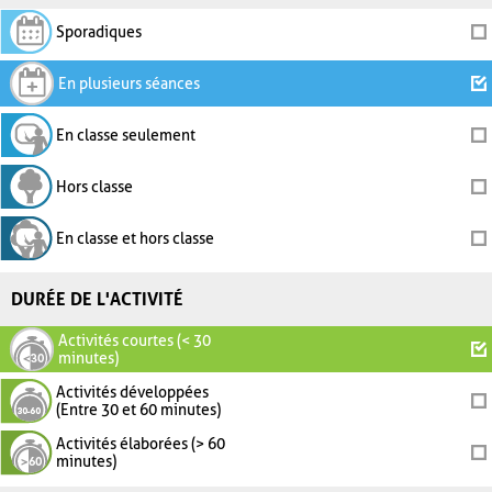
Sporadiques
En plusieurs séances
En classe seulement
Hors classe
En classe et hors classe
DURÉE DE L'ACTIVITÉ
Activités courtes (< 30
minutes)
Activités développées
(Entre 30 et 60 minutes)
Activités élaborées (> 60
minutes)