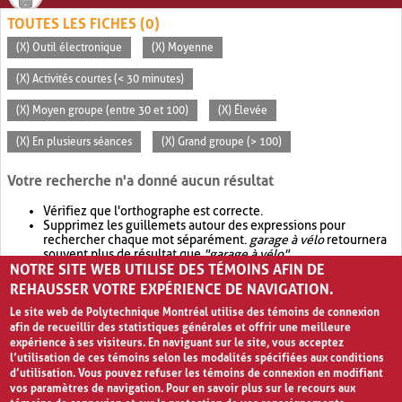
TOUTES LES FICHES (0)
(X) Outil électronique
(X) Moyenne
(X) Activités courtes (< 30 minutes)
(X) Moyen groupe (entre 30 et 100)
(X) Élevée
(X) En plusieurs séances
(X) Grand groupe (> 100)
Votre recherche n'a donné aucun résultat
Vérifiez que l'orthographe est correcte.
Supprimez les guillemets autour des expressions pour
rechercher chaque mot séparément.
garage à vélo
retournera
souvent plus de résultat que
"garage à vélo"
.
NOTRE SITE WEB UTILISE DES TÉMOINS AFIN DE
Envisagez d'élargir votre recherche avec
OR
.
garage OR vélo
retournera souvent plus de résultat que
garage à vélo
.
REHAUSSER VOTRE EXPÉRIENCE DE NAVIGATION.
Le site web de Polytechnique Montréal utilise des témoins de connexion
afin de recueillir des statistiques générales et offrir une meilleure
expérience à ses visiteurs. En naviguant sur le site, vous acceptez
l’utilisation de ces témoins selon les modalités spécifiées aux conditions
d’utilisation. Vous pouvez refuser les témoins de connexion en modifiant
vos paramètres de navigation. Pour en savoir plus sur le recours aux