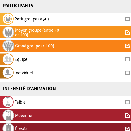
PARTICIPANTS
Petit groupe (< 30)
Moyen groupe (entre 30
et 100)
Grand groupe (> 100)
Équipe
Individuel
INTENSITÉ D'ANIMATION
Faible
Moyenne
Élevée