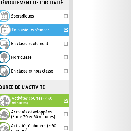
DÉROULEMENT DE L'ACTIVITÉ
Sporadiques
En plusieurs séances
En classe seulement
Hors classe
En classe et hors classe
DURÉE DE L'ACTIVITÉ
Activités courtes (< 30
minutes)
Activités développées
(Entre 30 et 60 minutes)
Activités élaborées (> 60
minutes)