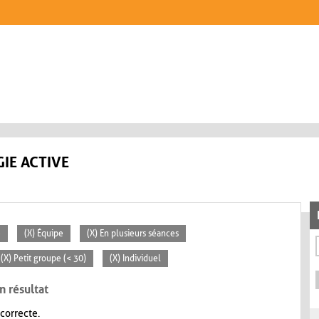
IE ACTIVE
e
(X) Équipe
(X) En plusieurs séances
(X) Petit groupe (< 30)
(X) Individuel
n résultat
 correcte.