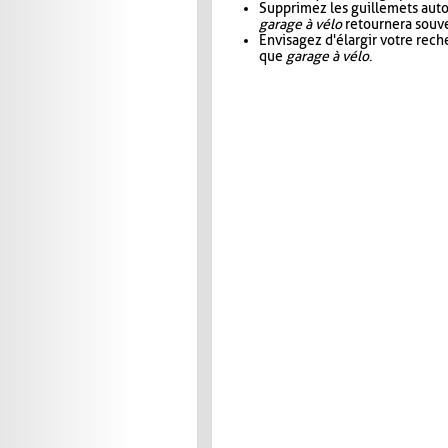
Supprimez les guillemets aut
garage à vélo
retournera souve
Envisagez d'élargir votre rec
que
garage à vélo
.