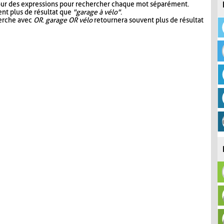
our des expressions pour rechercher chaque mot séparément.
nt plus de résultat que
"garage à vélo"
.
herche avec
OR
.
garage OR vélo
retournera souvent plus de résultat