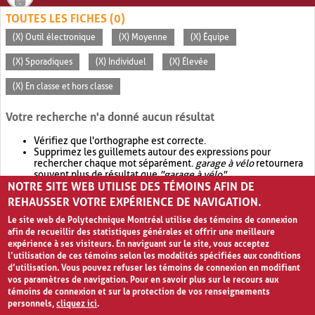
TOUTES LES FICHES (0)
(X) Outil électronique
(X) Moyenne
(X) Équipe
(X) Sporadiques
(X) Individuel
(X) Élevée
(X) En classe et hors classe
Votre recherche n'a donné aucun résultat
Vérifiez que l'orthographe est correcte.
Supprimez les guillemets autour des expressions pour
rechercher chaque mot séparément.
garage à vélo
retournera
souvent plus de résultat que
"garage à vélo"
.
NOTRE SITE WEB UTILISE DES TÉMOINS AFIN DE
Envisagez d'élargir votre recherche avec
OR
.
garage OR vélo
retournera souvent plus de résultat que
garage à vélo
.
REHAUSSER VOTRE EXPÉRIENCE DE NAVIGATION.
Le site web de Polytechnique Montréal utilise des témoins de connexion
afin de recueillir des statistiques générales et offrir une meilleure
expérience à ses visiteurs. En naviguant sur le site, vous acceptez
l’utilisation de ces témoins selon les modalités spécifiées aux conditions
d’utilisation. Vous pouvez refuser les témoins de connexion en modifiant
vos paramètres de navigation. Pour en savoir plus sur le recours aux
témoins de connexion et sur la protection de vos renseignements
personnels,
cliquez ici
.
Avis de confidentialité et conditions d’utilisation