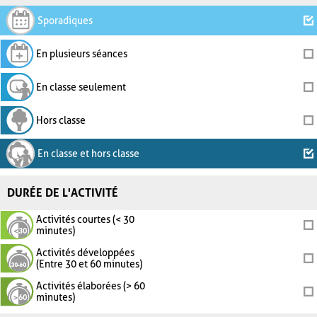
Sporadiques
En plusieurs séances
En classe seulement
Hors classe
En classe et hors classe
DURÉE DE L'ACTIVITÉ
Activités courtes (< 30
minutes)
Activités développées
(Entre 30 et 60 minutes)
Activités élaborées (> 60
minutes)