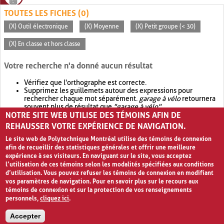
TOUTES LES FICHES (0)
(X) Outil électronique
(X) Moyenne
(X) Petit groupe (< 30)
(X) En classe et hors classe
Votre recherche n'a donné aucun résultat
Vérifiez que l'orthographe est correcte.
Supprimez les guillemets autour des expressions pour
rechercher chaque mot séparément.
garage à vélo
retournera
souvent plus de résultat que
"garage à vélo"
.
NOTRE SITE WEB UTILISE DES TÉMOINS AFIN DE
Envisagez d'élargir votre recherche avec
OR
.
garage OR vélo
retournera souvent plus de résultat que
garage à vélo
.
REHAUSSER VOTRE EXPÉRIENCE DE NAVIGATION.
Le site web de Polytechnique Montréal utilise des témoins de connexion
afin de recueillir des statistiques générales et offrir une meilleure
expérience à ses visiteurs. En naviguant sur le site, vous acceptez
l’utilisation de ces témoins selon les modalités spécifiées aux conditions
d’utilisation. Vous pouvez refuser les témoins de connexion en modifiant
vos paramètres de navigation. Pour en savoir plus sur le recours aux
témoins de connexion et sur la protection de vos renseignements
personnels,
cliquez ici
.
Avis de confidentialité et conditions d’utilisation
Accepter