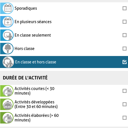
Sporadiques
En plusieurs séances
En classe seulement
Hors classe
En classe et hors classe
DURÉE DE L'ACTIVITÉ
Activités courtes (< 30
minutes)
Activités développées
(Entre 30 et 60 minutes)
Activités élaborées (> 60
minutes)