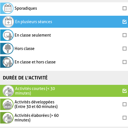
Sporadiques
En plusieurs séances
En classe seulement
Hors classe
En classe et hors classe
DURÉE DE L'ACTIVITÉ
Activités courtes (< 30
minutes)
Activités développées
(Entre 30 et 60 minutes)
Activités élaborées (> 60
minutes)