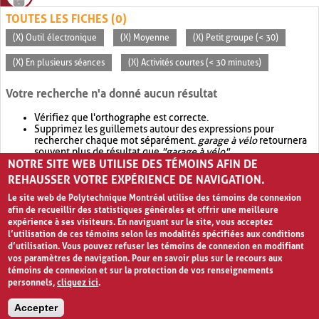
TOUTES LES FICHES (0)
(X) Outil électronique
(X) Moyenne
(X) Petit groupe (< 30)
(X) En plusieurs séances
(X) Activités courtes (< 30 minutes)
Votre recherche n'a donné aucun résultat
Vérifiez que l'orthographe est correcte.
Supprimez les guillemets autour des expressions pour
rechercher chaque mot séparément.
garage à vélo
retournera
souvent plus de résultat que
"garage à vélo"
.
NOTRE SITE WEB UTILISE DES TÉMOINS AFIN DE
Envisagez d'élargir votre recherche avec
OR
.
garage OR vélo
retournera souvent plus de résultat que
garage à vélo
.
REHAUSSER VOTRE EXPÉRIENCE DE NAVIGATION.
Le site web de Polytechnique Montréal utilise des témoins de connexion
afin de recueillir des statistiques générales et offrir une meilleure
expérience à ses visiteurs. En naviguant sur le site, vous acceptez
l’utilisation de ces témoins selon les modalités spécifiées aux conditions
d’utilisation. Vous pouvez refuser les témoins de connexion en modifiant
vos paramètres de navigation. Pour en savoir plus sur le recours aux
témoins de connexion et sur la protection de vos renseignements
personnels,
cliquez ici
.
Avis de confidentialité et conditions d’utilisation
Accepter