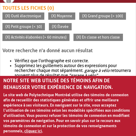
TOUTES LES FICHES (0)
(X) Outil électronique
(X) Moyenne
(X) Grand groupe (> 100)
(X) Petit groupe (< 30)
(X) Élevée
(X) Activités élaborées (> 60 minutes)
(X) En classe et hors classe
Votre recherche n'a donné aucun résultat
Vérifiez que l'orthographe est correcte.
Supprimez les guillemets autour des expressions pour
rechercher chaque mot séparément.
garage à vélo
retournera
souvent plus de résultat que
"garage à vélo"
.
NOTRE SITE WEB UTILISE DES TÉMOINS AFIN DE
Envisagez d'élargir votre recherche avec
OR
.
garage OR vélo
retournera souvent plus de résultat que
garage à vélo
.
REHAUSSER VOTRE EXPÉRIENCE DE NAVIGATION.
Le site web de Polytechnique Montréal utilise des témoins de connexion
afin de recueillir des statistiques générales et offrir une meilleure
expérience à ses visiteurs. En naviguant sur le site, vous acceptez
l’utilisation de ces témoins selon les modalités spécifiées aux conditions
d’utilisation. Vous pouvez refuser les témoins de connexion en modifiant
vos paramètres de navigation. Pour en savoir plus sur le recours aux
témoins de connexion et sur la protection de vos renseignements
personnels,
cliquez ici
.
Avis de confidentialité et conditions d’utilisation