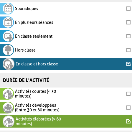
Sporadiques
En plusieurs séances
En classe seulement
Hors classe
En classe et hors classe
DURÉE DE L'ACTIVITÉ
Activités courtes (< 30
minutes)
Activités développées
(Entre 30 et 60 minutes)
Activités élaborées (> 60
minutes)