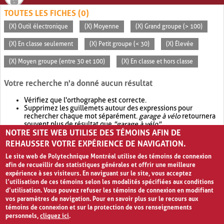
TOUTES LES FICHES (0)
(X) Outil électronique
(X) Moyenne
(X) Grand groupe (> 100)
(X) En classe seulement
(X) Petit groupe (< 30)
(X) Élevée
(X) Moyen groupe (entre 30 et 100)
(X) En classe et hors classe
Votre recherche n'a donné aucun résultat
Vérifiez que l'orthographe est correcte.
Supprimez les guillemets autour des expressions pour
rechercher chaque mot séparément.
garage à vélo
retournera
souvent plus de résultat que
"garage à vélo"
.
NOTRE SITE WEB UTILISE DES TÉMOINS AFIN DE
Envisagez d'élargir votre recherche avec
OR
.
garage OR vélo
retournera souvent plus de résultat que
garage à vélo
.
REHAUSSER VOTRE EXPÉRIENCE DE NAVIGATION.
Le site web de Polytechnique Montréal utilise des témoins de connexion
afin de recueillir des statistiques générales et offrir une meilleure
expérience à ses visiteurs. En naviguant sur le site, vous acceptez
l’utilisation de ces témoins selon les modalités spécifiées aux conditions
d’utilisation. Vous pouvez refuser les témoins de connexion en modifiant
vos paramètres de navigation. Pour en savoir plus sur le recours aux
témoins de connexion et sur la protection de vos renseignements
personnels,
cliquez ici
.
Avis de confidentialité et conditions d’utilisation