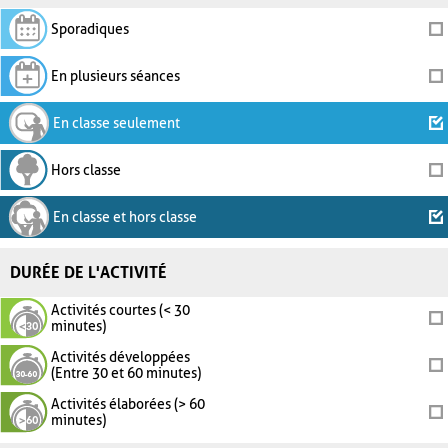
Sporadiques
En plusieurs séances
En classe seulement
Hors classe
En classe et hors classe
DURÉE DE L'ACTIVITÉ
Activités courtes (< 30
minutes)
Activités développées
(Entre 30 et 60 minutes)
Activités élaborées (> 60
minutes)