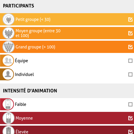
PARTICIPANTS
Petit groupe (< 30)
Moyen groupe (entre 30
et 100)
Grand groupe (> 100)
Équipe
Individuel
INTENSITÉ D'ANIMATION
Faible
Moyenne
Élevée