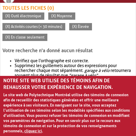
TOUTES LES FICHES (0)
(X) Outil électronique
(X) Moyenne
(X) Activités courtes (< 30 minutes)
(X) Élevée
(X) En classe seulement
Votre recherche n'a donné aucun résultat
Vérifiez que l'orthographe est correcte.
Supprimez les guillemets autour des expressions pour
rechercher chaque mot séparément.
garage à vélo
retournera
souvent plus de résultat que
"garage à vélo"
.
NOTRE SITE WEB UTILISE DES TÉMOINS AFIN DE
Envisagez d'élargir votre recherche avec
OR
.
garage OR vélo
retournera souvent plus de résultat que
garage à vélo
.
REHAUSSER VOTRE EXPÉRIENCE DE NAVIGATION.
Le site web de Polytechnique Montréal utilise des témoins de connexion
afin de recueillir des statistiques générales et offrir une meilleure
expérience à ses visiteurs. En naviguant sur le site, vous acceptez
l’utilisation de ces témoins selon les modalités spécifiées aux conditions
d’utilisation. Vous pouvez refuser les témoins de connexion en modifiant
vos paramètres de navigation. Pour en savoir plus sur le recours aux
témoins de connexion et sur la protection de vos renseignements
personnels,
cliquez ici
.
Avis de confidentialité et conditions d’utilisation