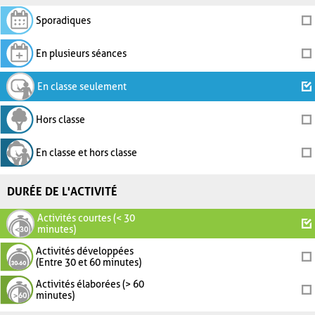
Sporadiques
En plusieurs séances
En classe seulement
Hors classe
En classe et hors classe
DURÉE DE L'ACTIVITÉ
Activités courtes (< 30
minutes)
Activités développées
(Entre 30 et 60 minutes)
Activités élaborées (> 60
minutes)