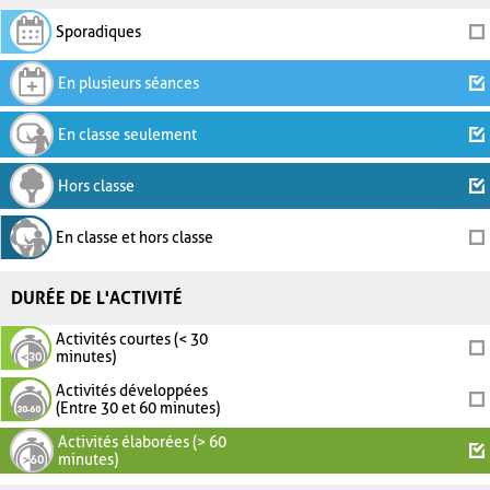
Sporadiques
En plusieurs séances
En classe seulement
Hors classe
En classe et hors classe
DURÉE DE L'ACTIVITÉ
Activités courtes (< 30
minutes)
Activités développées
(Entre 30 et 60 minutes)
Activités élaborées (> 60
minutes)