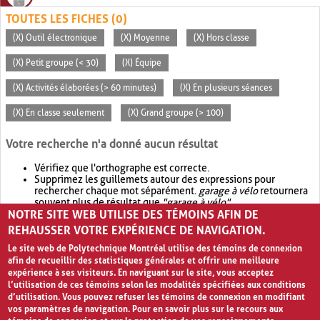
TOUTES LES FICHES (0)
(X) Outil électronique
(X) Moyenne
(X) Hors classe
(X) Petit groupe (< 30)
(X) Équipe
(X) Activités élaborées (> 60 minutes)
(X) En plusieurs séances
(X) En classe seulement
(X) Grand groupe (> 100)
Votre recherche n'a donné aucun résultat
Vérifiez que l'orthographe est correcte.
Supprimez les guillemets autour des expressions pour
rechercher chaque mot séparément.
garage à vélo
retournera
souvent plus de résultat que
"garage à vélo"
.
NOTRE SITE WEB UTILISE DES TÉMOINS AFIN DE
Envisagez d'élargir votre recherche avec
OR
.
garage OR vélo
retournera souvent plus de résultat que
garage à vélo
.
REHAUSSER VOTRE EXPÉRIENCE DE NAVIGATION.
Le site web de Polytechnique Montréal utilise des témoins de connexion
afin de recueillir des statistiques générales et offrir une meilleure
expérience à ses visiteurs. En naviguant sur le site, vous acceptez
l’utilisation de ces témoins selon les modalités spécifiées aux conditions
d’utilisation. Vous pouvez refuser les témoins de connexion en modifiant
vos paramètres de navigation. Pour en savoir plus sur le recours aux