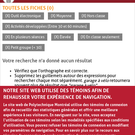
TOUTES LES FICHES (0)
(X) Outil électronique
(X) Moyenne
(X) Hors classe
(X) Activités développées (Entre 30 et 60 minutes)
(X) En plusieurs séances
(X) Élevée
(X) En classe seulement
(X) Petit groupe (< 30)
Votre recherche n'a donné aucun résultat
Vérifiez que l'orthographe est correcte.
Supprimez les guillemets autour des expressions pour
rechercher chaque mot séparément.
garage à vélo
retournera
souvent plus de résultat que
"garage à vélo"
.
NOTRE SITE WEB UTILISE DES TÉMOINS AFIN DE
Envisagez d'élargir votre recherche avec
OR
.
garage OR vélo
retournera souvent plus de résultat que
garage à vélo
.
REHAUSSER VOTRE EXPÉRIENCE DE NAVIGATION.
Le site web de Polytechnique Montréal utilise des témoins de connexion
afin de recueillir des statistiques générales et offrir une meilleure
expérience à ses visiteurs. En naviguant sur le site, vous acceptez
l’utilisation de ces témoins selon les modalités spécifiées aux conditions
d’utilisation. Vous pouvez refuser les témoins de connexion en modifiant
vos paramètres de navigation. Pour en savoir plus sur le recours aux