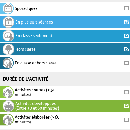
Sporadiques
En plusieurs séances
En classe seulement
Hors classe
En classe et hors classe
DURÉE DE L'ACTIVITÉ
Activités courtes (< 30
minutes)
Activités développées
(Entre 30 et 60 minutes)
Activités élaborées (> 60
minutes)